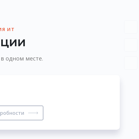
ИЯ ИТ
ации
в одном месте.
робности