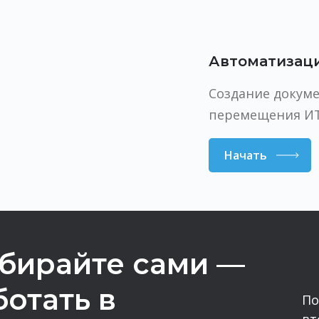
Автоматизац
Создание докуме
перемещения ИТ
Начать
бирайте сами —
ботать в
По
вт