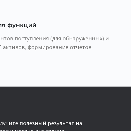
ия функций
нтов поступления (для обнаруженных) и
 активов, формирование отчетов
лучите полезный результат на
ором месяце внедрения