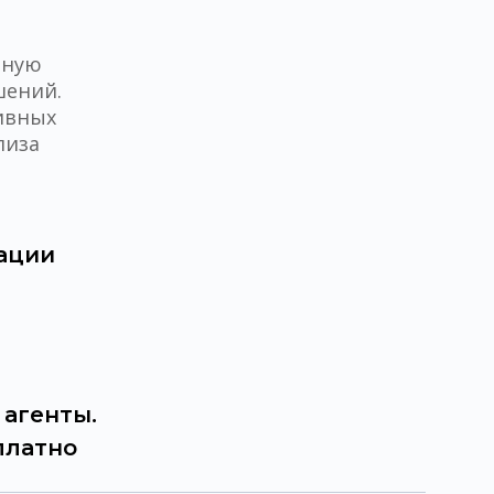
лную
шений.
ивных
лиза
ации
агенты.
платно