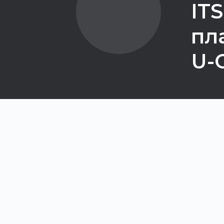
IT
пл
U-