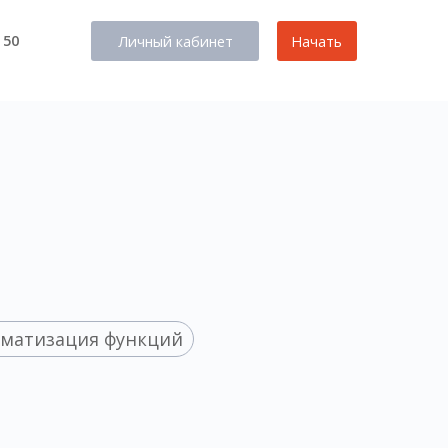
 50
Личный кабинет
Начать
матизация функций