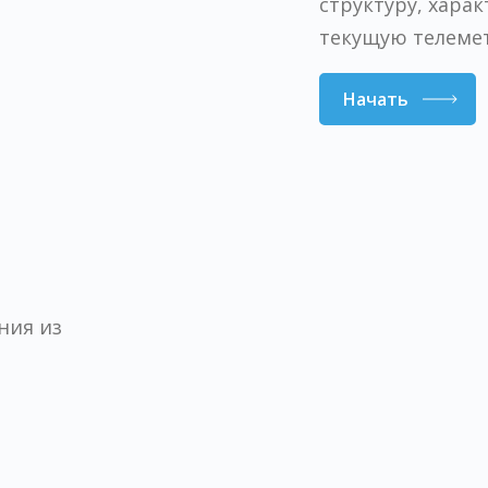
структуру, хара
текущую телем
Начать
ния из